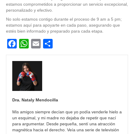
estamos comprometidos a proporcionar un servicio excepcional,
personalizado y efectivo.
No solo estamos contigo durante el proceso de 9 am a 5 pm;
estamos aquí para apoyarte en cada paso, asegurando que
estés bien informado y preparado para cada etapa.
F
W
E
C
a
h
m
o
c
at
ail
m
e
s
p
b
A
ar
o
p
tir
o
p
Dra. Nataly Mendocilla
k
Mis amigos siempre decían que yo podía venderle hielo a
un esquimal, y mi madre no dejaba de repetir que nací
para argumentar. Desde pequeña, sentí una atracción
magnética hacia el derecho. Veía una serie de televisión