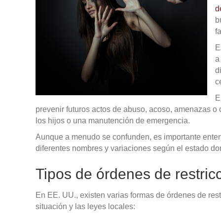
d
b
f
E
a
d
c
E
prevenir futuros actos de abuso, acoso, amenazas o c
los hijos o una manutención de emergencia.
Aunque a menudo se confunden, es importante enten
diferentes nombres y variaciones según el estado don
Tipos de órdenes de restri
En EE. UU., existen varias formas de órdenes de rest
situación y las leyes locales: