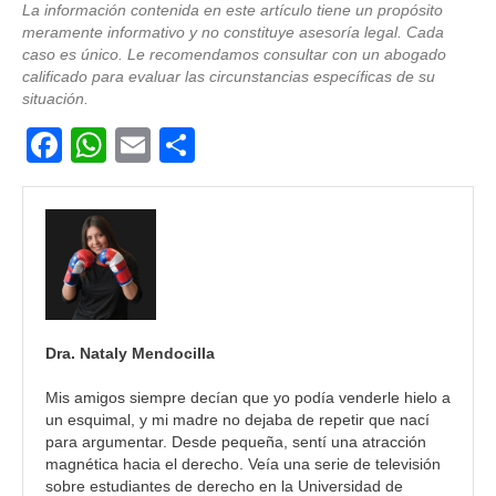
La información contenida en este artículo tiene un propósito
meramente informativo y no constituye asesoría legal. Cada
caso es único. Le recomendamos consultar con un abogado
calificado para evaluar las circunstancias específicas de su
situación.
F
W
E
C
a
h
m
o
c
at
ail
m
e
s
p
b
A
ar
o
p
tir
o
p
Dra. Nataly Mendocilla
k
Mis amigos siempre decían que yo podía venderle hielo a
un esquimal, y mi madre no dejaba de repetir que nací
para argumentar. Desde pequeña, sentí una atracción
magnética hacia el derecho. Veía una serie de televisión
sobre estudiantes de derecho en la Universidad de