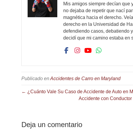
Mis amigos siempre decían que y
b
A
ar
no dejaba de repetir que nací pa
o
p
tir
magnética hacia el derecho. Veía
derecho en la Universidad de Ha
o
p
defendiendo casos, debatiendo y 
k
decidí que mi camino estaba en 
Publicado en
Accidentes de Carro en Maryland
← ¿Cuánto Vale Su Caso de Accidente de Auto en 
Accidente con Conductor
Deja un comentario