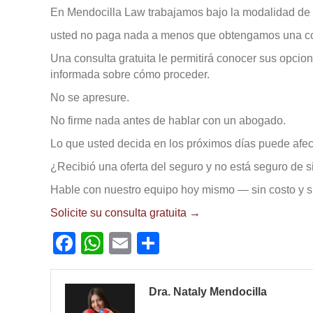
En Mendocilla Law trabajamos bajo la modalidad de 
usted no paga nada a menos que obtengamos una c
Una consulta gratuita le permitirá conocer sus opci
informada sobre cómo proceder.
No se apresure.
No firme nada antes de hablar con un abogado.
Lo que usted decida en los próximos días puede afec
¿Recibió una oferta del seguro y no está seguro de s
Hable con nuestro equipo hoy mismo — sin costo y 
Solicite su consulta gratuita →
F
W
E
C
a
h
m
o
c
at
ail
m
Dra. Nataly Mendocilla
e
s
p