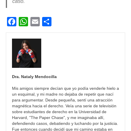
caso.
F
W
E
C
a
h
m
o
c
at
ail
m
e
s
p
b
A
ar
o
p
tir
o
p
Dra. Nataly Mendocilla
k
Mis amigos siempre decían que yo podía venderle hielo a
un esquimal, y mi madre no dejaba de repetir que nací
para argumentar. Desde pequeña, sentí una atracción
magnética hacia el derecho. Veía una serie de televisión
sobre estudiantes de derecho en la Universidad de
Harvard, "The Paper Chase", y me imaginaba allí,
defendiendo casos, debatiendo y luchando por la justicia.
Fue entonces cuando decidí que mi camino estaba en